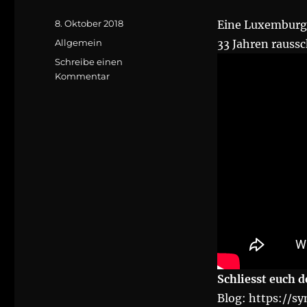
Veröffentlicht
8. Oktober 2018
Eine Luxemburge
am
Kategorien
Allgemein
33 Jahren rauss
Schreibe einen
zu
Kommentar
Syndikat
bleibt!
Schliesst euch d
Blog: https://sy